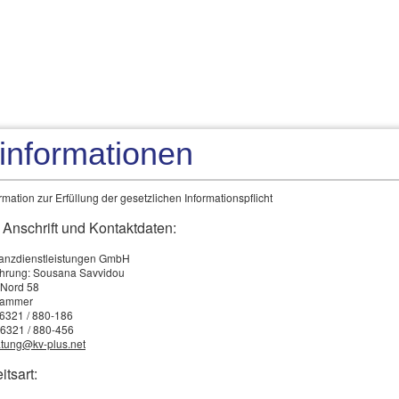
Über uns
Privat
Ge
tinformationen
mation zur Erfüllung der gesetzlichen Informationspflicht
 Anschrift und Kontaktdaten:
nanzdienstleistungen GmbH
ührung: Sousana Savvidou
 Nord 58
kammer
e Tierhalterhaftpflicht versichert Ihre gesetzliche Haft­pflicht als
0)6321 / 880-186
erhalter. Damit ist übrigens in bestimmten Fällen auch die
)6321 / 880-456
tung@kv-plus.net
itsart:
üten von zahmen Haustieren und gezähmten Kleintieren wie