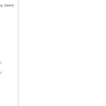
Jürgen Strugalla
ung. (GewO)
KV Plus Finanzdienstleistungen
GmbH
Weinstraße Nord 58
67487 Maikammer
+49 (0)6321 / 880-186
beratung@kv-plus.net
61
87