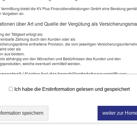
 Vermittlung bietet die KV Plus Finanzdienstleistungen GmbH eine Beratung gemä
r­gleichen!
n Vorgaben an.
mationen über Art und Quelle der Vergütung als Versicherungsma
ce wird von einem externen Anbieter bereitgestellt |
Datenschutzerklärung
g der Tätigkeit erfolgt als:
ereinbarte Zahlung durch den Kunden oder als
rsicherungsprämie enthaltene Provision, die vom jeweiligen Versicherungsunterne
wird oder als
on aus beidem.
weils abhängig von den Wünschen und Bedürfnissen des Kunden und den
gsprodukten, welche eventuell vermittelt werden.
ngsentgelt / Kosten bei der Immobiliardarlehensvermittlung:
bot Tierhalterhaftpflicht
ler erhält ein Leistungsentgelt für die erfolgreiche Darlehensvermittlung vom Darle
eser Vergütung kann sich insbesondere ergeben aus: der Bruttodarlehenssumme,
Ich habe die Erstinformation gelesen und gespeichert
n Vergleichsangebot.
en, Prämien. Wie hoch die Vergütung des Vermittlers konkret sein wird, steht zum 
igung dieser Information noch nicht fest. Er wird Ihnen zu einem späteren Zeitpun
erkblatt mitgeteilt, welches Sie rechtzeitig vor Vertragsschluss ausgehändigt bek
ere variable Vergütungen hinzukommen, die sich an qualitativen Merkmalen beme
nformation speichern
weiter zur Hom
ktauswahlpalette bei der Immobiliardarlehensvermittlung:
er wird unabhängig tätig.