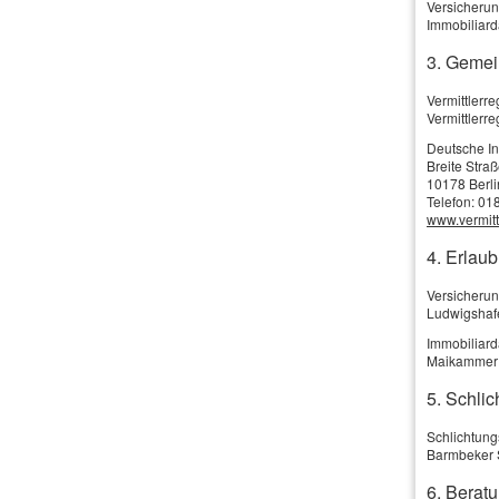
Versicherun
Katzen, Kanarienvögeln, Wellensittichen, Papageien
Immobiliard
pflichtversicherung versichert. Für Hunde, Pferde,
3. Gemei
Tierhalterhaftpflichtversicherung abgeschlossen we
Vermittlerr
Vermittlerr
Die Grundlagen
Deutsche I
Breite Stra
10178 Berli
Leistungsumfang
Telefon: 01
www.vermittl
4. Erlau
Tiere mit Versicherungspflicht
Versicherun
Ludwigshaf
Extraleistungen
Immobiliar
Maikammer
5. Schlic
Schlichtung
Beitrag berechnen
Barmbeker 
Berechnen Sie in wenigen Schr
6. Beratu