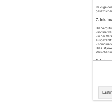
Im Zuge der
Jetzt unverbindlich ve
gesetzliche
7. Infor
Dieser Servi
Die Vergütun
- konkret v
- in der Ve
ausgezahlt 
- Kombinati
Dies ist je
Versicherun
8. Leistu
Vergleich und Ange
Der Vermitt
Die Höhe di
Wir erstellen Ihnen gerne ei
Zinszahlung
der Aushänd
sog. ESIS-M
An­ge­bot an­for­dern
können weit
Ersti
9. Produ
Der Vermittl