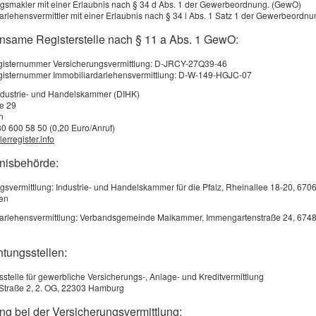
gsmakler mit einer Erlaubnis nach § 34 d Abs. 1 der Gewerbeordnung. (GewO)
, Meerschweinchen usw. ist in der Privaten Haft­
arlehensvermittler mit einer Erlaubnis nach § 34 i Abs. 1 Satz 1 der Gewerbeordn
 Ponys, Esel und Rinder muss eine separate
nsame Registerstelle nach § 11 a Abs. 1 GewO:
rden.
egisternummer Versicherungsvermittlung: D-JRCY-27Q39-46
egisternummer Immobiliardarlehensvermittlung: D-W-149-HGJC-07
ndustrie- und Handelskammer (DIHK)
ße 29
n
80 600 58 50 (0,20 Euro/Anruf)
erregister.info
bnisbehörde:
gsvermittlung: Industrie- und Handelskammer für die Pfalz, Rheinallee 18-20, 670
en
darlehensvermittlung: Verbandsgemeinde Maikammer, Immengartenstraße 24, 674
htungsstellen:
sstelle für gewerbliche Versicherungs-, Anlage- und Kreditvermittlung
!
Straße 2, 2. OG, 22303 Hamburg
itten Ihren individuellen Tarif
ng bei der Versicherungsvermittlung: