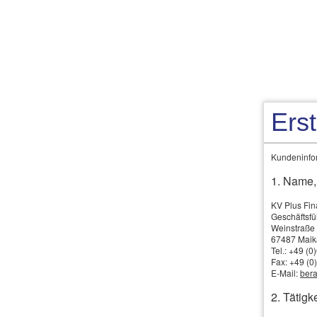
Ers
Kundeninfor
1. Name,
Tierhalterhaftpflicht
KV Plus Fi
Geschäftsf
Weinstraße
67487 Mai
Di
KI
Tel.: +49 (
Ti
Fax: +49 (0
E-Mail:
bera
Haft­pflicht weiterer Per­sonen eingeschlossen.
2. Tätigke
Die gesetzliche Haft­pflicht aus dem Halten und H