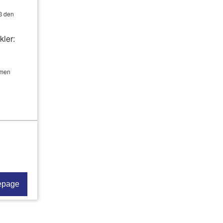
ß den
kler:
hmen
hensgeber.
Zeitpunkt
kt auf dem
ommen. Es
ssen.
epage