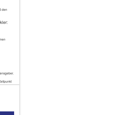
ß den
kler:
hmen
hensgeber.
Zeitpunkt
kt auf dem
ommen. Es
ssen.