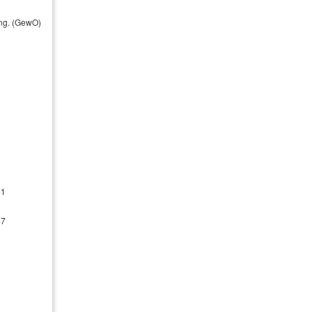
Jürgen Strugalla
ung. (GewO)
KV Plus Finanzdienstleistungen
GmbH
Weinstraße Nord 58
67487 Maikammer
+49 (0)6321 / 880-186
beratung@kv-plus.net
61
87