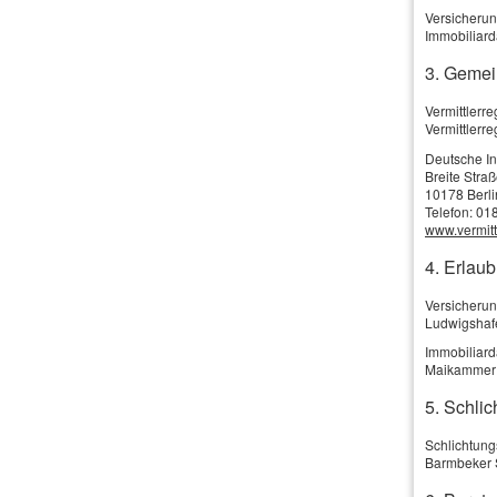
ver­gleichen Sie Autokredite!
Versicherun
Immobiliard
3. Gemei
Vermittlerr
Vermittlerr
Vergleich und Angebot Autokredit
Deutsche I
Breite Stra
10178 Berli
Vorname, Name: *
Telefon: 01
www.vermittl
Straße, Hausnr.:
4. Erlau
PLZ, Ort:
Versicherun
Ludwigshaf
Telefon:
Immobiliar
Maikammer
E-Mail: *
5. Schlic
Schlichtung
Barmbeker 
Kreditbetrag: *