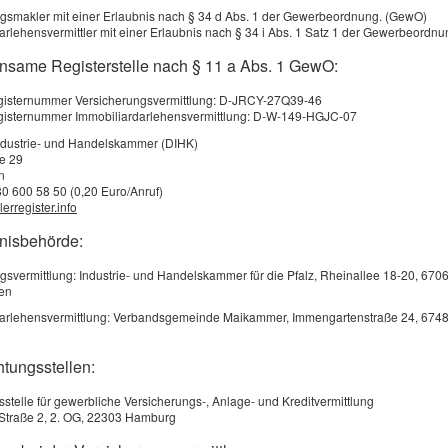
gsmakler mit einer Erlaubnis nach § 34 d Abs. 1 der Gewerbeordnung. (GewO)
arlehensvermittler mit einer Erlaubnis nach § 34 i Abs. 1 Satz 1 der Gewerbeordn
nsame Registerstelle nach § 11 a Abs. 1 GewO:
egisternummer Versicherungsvermittlung: D-JRCY-27Q39-46
egisternummer Immobiliardarlehensvermittlung: D-W-149-HGJC-07
ndustrie- und Handelskammer (DIHK)
ße 29
n
80 600 58 50 (0,20 Euro/Anruf)
erregister.info
bnisbehörde:
gsvermittlung: Industrie- und Handelskammer für die Pfalz, Rheinallee 18-20, 670
en
darlehensvermittlung: Verbandsgemeinde Maikammer, Immengartenstraße 24, 674
htungsstellen:
sstelle für gewerbliche Versicherungs-, Anlage- und Kreditvermittlung
Straße 2, 2. OG, 22303 Hamburg