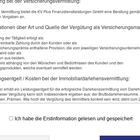
ng bei der Versicherungsvermittlung:
 Vermittlung bietet die KV Plus Finanzdienstleistungen GmbH eine Beratung gemä
n Vorgaben an.
mationen über Art und Quelle der Vergütung als Versicherungsma
g der Tätigkeit erfolgt als:
ereinbarte Zahlung durch den Kunden oder als
rsicherungsprämie enthaltene Provision, die vom jeweiligen Versicherungsunterne
wird oder als
on aus beidem.
weils abhängig von den Wünschen und Bedürfnissen des Kunden und den
gsprodukten, welche eventuell vermittelt werden.
ngsentgelt / Kosten bei der Immobiliardarlehensvermittlung:
Speicherung meiner Daten zur Übersendung von
ler erhält ein Leistungsentgelt für die erfolgreiche Darlehensvermittlung vom Darle
eser Vergütung kann sich insbesondere ergeben aus: der Bruttodarlehenssumme,
itere Informationen und Widerrufshinweise in der
en, Prämien. Wie hoch die Vergütung des Vermittlers konkret sein wird, steht zum 
igung dieser Information noch nicht fest. Er wird Ihnen zu einem späteren Zeitpun
erkblatt mitgeteilt, welches Sie rechtzeitig vor Vertragsschluss ausgehändigt bek
ere variable Vergütungen hinzukommen, die sich an qualitativen Merkmalen beme
Ich habe die Erstinformation gelesen und gespeichert
absenden
ktauswahlpalette bei der Immobiliardarlehensvermittlung:
er wird unabhängig tätig.
e sichere SSL-Verbindung übertragen.