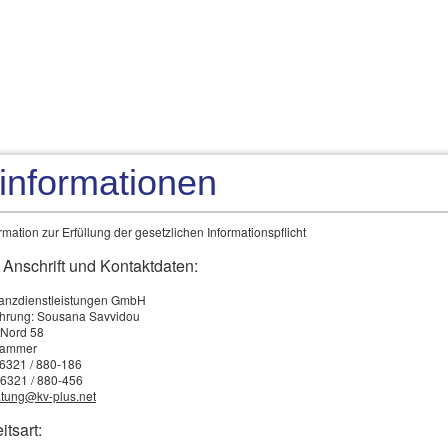
Über uns
Privat
Gew
tinformationen
mation zur Erfüllung der gesetzlichen Informationspflicht
 Anschrift und Kontaktdaten:
nanzdienstleistungen GmbH
ührung: Sousana Savvidou
 Nord 58
rschenken Sie kein Geld
kammer
0)6321 / 880-186
e brauchen ein neues Auto? Finanzieren Sie Ihr
)6321 / 880-456
ler bekommen Sie hohen Rabatt, wenn Sie den neuen Wagen
tung@kv-plus.net
utokredit bestimmen Sie selbst. Verschenken Sie kein Geld und
itsart: