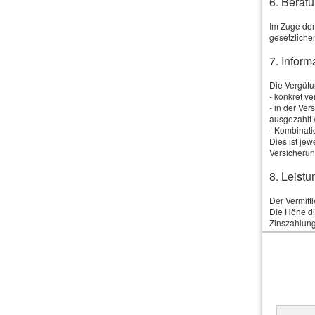
6. Beratu
Im Zuge der
Laufzeit:
gesetzliche
7. Infor
Zweck:
Die Vergütun
- konkret v
- in der Ve
Anmerkungen
ausgezahlt 
- Kombinati
Dies ist je
Versicherun
8. Leistu
Ich bin einverstanden
mit der Erhebung und 
Der Vermitt
Die Höhe di
Produktinformationen des Webseitenbetreibers (we
Zinszahlung
der Aushänd
Datenschutzerklärung
). *
sog. ESIS-M
können weit
9. Produ
Der Vermittl
Die Daten werden über ein