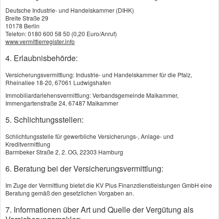
Deutsche Industrie- und Handelskammer (DIHK)
Breite Straße 29
10178 Berlin
Sie sind nicht zufrieden
Telefon: 0180 600 58 50 (0,20 Euro/Anruf)
www.vermittlerregister.info
mit meiner Tätigkeit?
4. Erlaubnisbehörde:
Versicherungsvermittlung: Industrie- und Handelskammer für die Pfalz,
Rheinallee 18-20, 67061 Ludwigshafen
Falls Sie einmal nicht mit meiner Tätigkeit
Immobiliardarlehensvermittlung: Verbandsgemeinde Maikammer,
zufrieden sein sollten, haben Sie die Möglichkeit,
Immengartenstraße 24, 67487 Maikammer
eine Beschwerde bei mir einzureichen. Die
5. Schlichtungsstellen:
Beschwerde kann schriftlich per Brief, per E-Mail
Schlichtungsstelle für gewerbliche Versicherungs-, Anlage- und
Kreditvermittlung
oder per Fax erfolgen. Sie können dazu die im
Barmbeker Straße 2, 2. OG, 22303 Hamburg
Impressum genannten Adress- und Kontaktdaten
6. Beratung bei der Versicherungsvermittlung:
verwenden.
Im Zuge der Vermittlung bietet die KV Plus Finanzdienstleistungen GmbH eine
Beratung gemäß den gesetzlichen Vorgaben an.
Erhalte ich von Ihnen eine Beschwerde, bestätige
7. Informationen über Art und Quelle der Vergütung als
ich Ihnen unverzüglich deren Eingang und