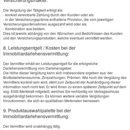
Versicherungsmakler:
unterrichte Sie über das Verfahren der
Die Vergütung der Tätigkeit erfolgt als:
- konkret vereinbarte Zahlung durch den Kunden oder als
Beschwerdebearbeitung sowie die ungefähre
- in der Versicherungsprämie enthaltene Provision, die vom jeweiligen
Versicherungsunternehmen ausgezahlt wird oder als
Bearbeitungszeit. Sollte ich feststellen, dass Ihre
- Kombination aus beidem.
Dies ist jeweils abhängig von den Wünschen und Bedürfnissen des Kunden
Beschwerde einen Gegenstand betrifft, für den ich
und den Versicherungsprodukten, welche eventuell vermittelt werden.
nicht zuständig bin, informiere ich Sie umgehend
8. Leistungsentgelt / Kosten bei der
Immobiliardarlehensvermittlung:
hierüber und teile Ihnen, soweit mir dies möglich
Der Vermittler erhält ein Leistungsentgelt für die erfolgreiche
ist, die zuständige Stelle mit.
Darlehensvermittlung vom Darlehensgeber.
Die Höhe dieser Vergütung kann sich insbesondere ergeben aus: der
Bruttodarlehenssumme, Zinszahlungen, Prämien. Wie hoch die Vergütung des
Ich werde Ihre Beschwerde umfassend prüfen und
Vermittlers konkret sein wird, steht zum Zeitpunkt der Aushändigung dieser
Information noch nicht fest. Er wird Ihnen zu einem späteren Zeitpunkt auf dem
mich bemühen, diese schnellstmöglich zu
sog. ESIS-Merkblatt mitgeteilt, welches Sie rechtzeitig vor Vertragsschluss
ausgehändigt bekommen. Es können weitere variable Vergütungen
beantworten. Sollte dies einmal nicht möglich sein,
hinzukommen, die sich an qualitativen Merkmalen bemessen.
unterrichte ich Sie über die Gründe der
9. Produktauswahlpalette bei der
Verzögerung und darüber, wann die Prüfung
Immobiliardarlehensvermittlung:
voraussichtlich abgeschlossen sein wird. Auf
Der Vermittler wird unabhängig tätig.