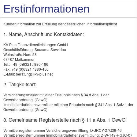
Erstinformationen
Kundeninformation zur Erfüllung der gesetzlichen Informationspflicht
1. Name, Anschrift und Kontaktdaten:
KV Plus Finanzdienstleistungen GmbH
Kostenlose Online oder vor Ort Beratung
Geschäftsführung: Sousana Savvidou
Weinstraße Nord 58
67487 Maikammer
Tel.: +49 (0)6321 / 880-186
Jürgen Strugalla
Fax: +49 (0)6321 / 880-456
E-Mail:
beratung@kv-plus.net
KV Plus Finanzdienstleistungen GmbH
2. Tätigkeitsart:
Weinstraße Nord 58
Versicherungsmakler mit einer Erlaubnis nach § 34 d Abs. 1 der
67487 Maikammer
Gewerbeordnung. (GewO)
Immobiliardarlehensvermittler mit einer Erlaubnis nach § 34 i Abs. 1 Satz 1 der
Gewerbeordnung. (GewO)
+49 (0)6321 / 880-186
3. Gemeinsame Registerstelle nach § 11 a Abs. 1 GewO:
beratung@kv-plus.net
Vermittlerregisternummer Versicherungsvermittlung: D-JRCY-27Q39-46
Vermittlerregisternummer Immobiliardarlehensvermittlung: D-W-149-HGJC-07