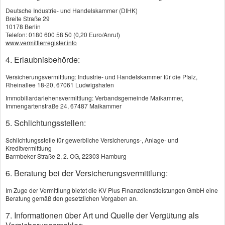
Deutsche Industrie- und Handelskammer (DIHK)
Breite Straße 29
10178 Berlin
Auto­ver­si­che­rung
Telefon: 0180 600 58 50 (0,20 Euro/Anruf)
www.vermittlerregister.info
4. Erlaubnisbehörde:
Versicherungsvermittlung: Industrie- und Handelskammer für die Pfalz,
Rheinallee 18-20, 67061 Ludwigshafen
Immobiliardarlehensvermittlung: Verbandsgemeinde Maikammer,
Immengartenstraße 24, 67487 Maikammer
5. Schlichtungsstellen:
Schlichtungsstelle für gewerbliche Versicherungs-, Anlage- und
Kreditvermittlung
Barmbeker Straße 2, 2. OG, 22303 Hamburg
6. Beratung bei der Versicherungsvermittlung:
KI
Im Zuge der Vermittlung bietet die KV Plus Finanzdienstleistungen GmbH eine
Beratung gemäß den gesetzlichen Vorgaben an.
Wenn Sie sich ein Auto zulegen, müssen Sie
7. Informationen über Art und Quelle der Vergütung als
es ver­sichern. Die KFZ-Haft­