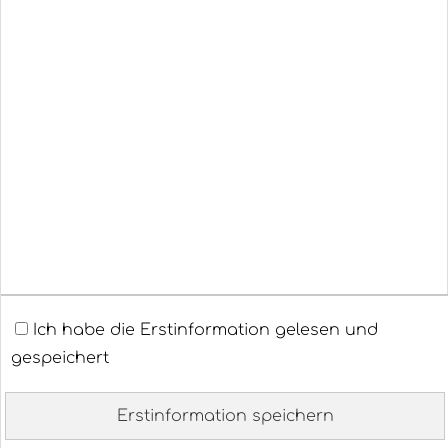
An­ge­bot an­for­dern
Impressum
Rechtliche Hinweise
Datenschutz
Erstinformation
Ich habe die Erstinformation gelesen und
Beschwerden
gespeichert
Cookies
Erstinformation speichern