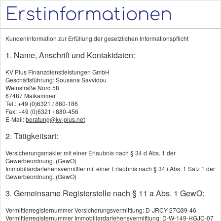
Erstinformationen
Kundeninformation zur Erfüllung der gesetzlichen Informationspflicht
1. Name, Anschrift und Kontaktdaten:
KV Plus Finanzdienstleistungen GmbH
Kostenlose Online oder vor Ort Beratung
Geschäftsführung: Sousana Savvidou
Weinstraße Nord 58
67487 Maikammer
Tel.: +49 (0)6321 / 880-186
Jürgen Strugalla
Fax: +49 (0)6321 / 880-456
E-Mail:
beratung@kv-plus.net
KV Plus Finanzdienstleistungen GmbH
2. Tätigkeitsart:
Weinstraße Nord 58
Versicherungsmakler mit einer Erlaubnis nach § 34 d Abs. 1 der
67487 Maikammer
Gewerbeordnung. (GewO)
Immobiliardarlehensvermittler mit einer Erlaubnis nach § 34 i Abs. 1 Satz 1 der
Gewerbeordnung. (GewO)
+49 (0)6321 / 880-186
3. Gemeinsame Registerstelle nach § 11 a Abs. 1 GewO:
beratung@kv-plus.net
Vermittlerregisternummer Versicherungsvermittlung: D-JRCY-27Q39-46
Vermittlerregisternummer Immobiliardarlehensvermittlung: D-W-149-HGJC-07