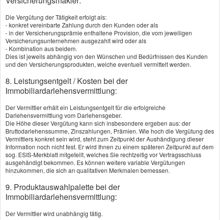
Versicherungsmakler:
pflichtversicherung ist gesetzlich
Die Vergütung der Tätigkeit erfolgt als:
- konkret vereinbarte Zahlung durch den Kunden oder als
vorgeschrieben - ohne Nachweis eines
- in der Versicherungsprämie enthaltene Provision, die vom jeweiligen
Versicherungsunternehmen ausgezahlt wird oder als
Haft­pflichtschutzes geht schon bei der
- Kombination aus beidem.
Dies ist jeweils abhängig von den Wünschen und Bedürfnissen des Kunden
Zulassung nichts. Die Haft­pflicht tritt immer
und den Versicherungsprodukten, welche eventuell vermittelt werden.
dann ein, wenn Sie schuldhaft einen
8. Leistungsentgelt / Kosten bei der
Immobiliardarlehensvermittlung:
anderen Verkehrsteilnehmer schädigen.
Teil- oder Vollkasko können freiwillig
Der Vermittler erhält ein Leistungsentgelt für die erfolgreiche
Darlehensvermittlung vom Darlehensgeber.
abgeschlossen werden.
Die Höhe dieser Vergütung kann sich insbesondere ergeben aus: der
Bruttodarlehenssumme, Zinszahlungen, Prämien. Wie hoch die Vergütung des
Kaskoversicherungen zahlen auch für
Vermittlers konkret sein wird, steht zum Zeitpunkt der Aushändigung dieser
Information noch nicht fest. Er wird Ihnen zu einem späteren Zeitpunkt auf dem
Schäden am eigenen Fahrzeug.
sog. ESIS-Merkblatt mitgeteilt, welches Sie rechtzeitig vor Vertragsschluss
ausgehändigt bekommen. Es können weitere variable Vergütungen
hinzukommen, die sich an qualitativen Merkmalen bemessen.
Viele Faktoren bestimmen den Beitrag
9. Produktauswahlpalette bei der
Die Höhe der Beiträge zur KFZ-Versicherung
Immobiliardarlehensvermittlung:
hängt von vielen Faktoren ab - vom
Der Vermittler wird unabhängig tätig.