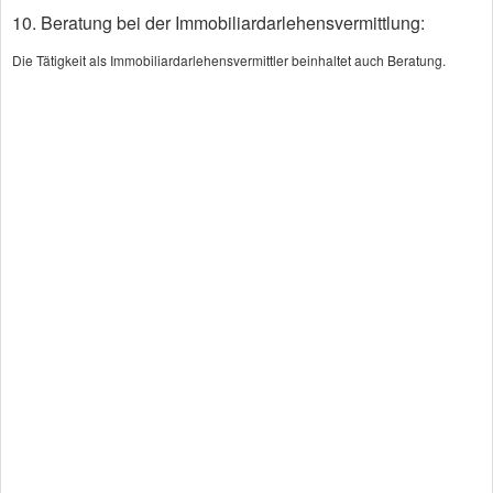
Zeitraum, den Sie bereits unfallfrei
10. Beratung bei der Immobiliardarlehensvermittlung:
zurückgelegt haben, von Fahrzeugtyp und
Die Tätigkeit als Immobiliardarlehensvermittler beinhaltet auch Beratung.
Regionalklasse, von der gewünschten
Selbstbeteiligung und davon, ob Sie als
Garagenbesitzer, Wenignutzer oder Beamter
besondere Prämiennachlässe in Anspruch
nehmen können.
Als Fahranfänger zahlen Sie weniger, wenn
Sie Ihren PKW zunächst als Zweitwagen der
Eltern anmelden und den Vertrag später
umschreiben lassen. Cabriofahrer sparen
durch Nutzung eines Saisonkennzeichens.
KFZ-Haft­pflichtversicherung