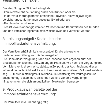
Versicherungsmakler:
Die Vergütung der Tätigkeit erfolgt als:
- konkret vereinbarte Zahlung durch den Kunden oder als
- in der Versicherungsprämie enthaltene Provision, die vom jeweiligen
Private Kranken­ver­si­che­rung
Versicherungsunternehmen ausgezahlt wird oder als
- Kombination aus beidem.
Dies ist jeweils abhängig von den Wünschen und Bedürfnissen des Kunden
und den Versicherungsprodukten, welche eventuell vermittelt werden.
Krankenvollversicherung
8. Leistungsentgelt / Kosten bei der
Immobiliardarlehensvermittlung:
Pflege­ver­si­che­rung
Kranken­zusatz­ver­si­che­rung
Der Vermittler erhält ein Leistungsentgelt für die erfolgreiche
Darlehensvermittlung vom Darlehensgeber.
Die Höhe dieser Vergütung kann sich insbesondere ergeben aus: der
Bruttodarlehenssumme, Zinszahlungen, Prämien. Wie hoch die Vergütung des
Mehr Infos
Vermittlers konkret sein wird, steht zum Zeitpunkt der Aushändigung dieser
Information noch nicht fest. Er wird Ihnen zu einem späteren Zeitpunkt auf dem
sog. ESIS-Merkblatt mitgeteilt, welches Sie rechtzeitig vor Vertragsschluss
ausgehändigt bekommen. Es können weitere variable Vergütungen
hinzukommen, die sich an qualitativen Merkmalen bemessen.
9. Produktauswahlpalette bei der
Immobiliardarlehensvermittlung:
Der Vermittler wird unabhängig tätig.