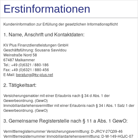
Erstinformationen
Kundeninformation zur Erfüllung der gesetzlichen Informationspflicht
1. Name, Anschrift und Kontaktdaten:
KV Plus Finanzdienstleistungen GmbH
Geschäftsführung: Sousana Savvidou
Weinstraße Nord 58
67487 Maikammer
Tel.: +49 (0)6321 / 880-186
KV Plus
Fax: +49 (0)6321 / 880-456
E-Mail:
beratung@kv-plus.net
2. Tätigkeitsart:
Ihre Ver­sicherungs­makler
Versicherungsmakler mit einer Erlaubnis nach § 34 d Abs. 1 der
Gewerbeordnung. (GewO)
im Rhein-Neckar-Raum
Immobiliardarlehensvermittler mit einer Erlaubnis nach § 34 i Abs. 1 Satz 1 der
Gewerbeordnung. (GewO)
3. Gemeinsame Registerstelle nach § 11 a Abs. 1 GewO:
Wir optimieren Ihren
Vermittlerregisternummer Versicherungsvermittlung: D-JRCY-27Q39-46
Versicherungsschutz:
Vermittlerregisternummer Immobiliardarlehensvermittlung: D-W-149-HGJC-07