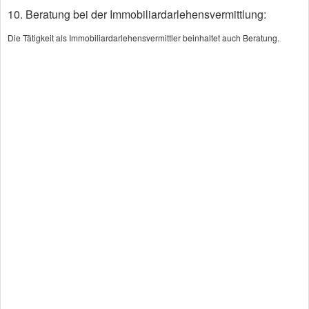
10. Beratung bei der Immobiliardarlehensvermittlung:
Absicherung der Arbeitskraft
Die Tätigkeit als Immobiliardarlehensvermittler beinhaltet auch Beratung.
BU
Tagegeld bei Krankheit
Unfall­ver­si­che­rung
Mehr Infos
Private Alters­vorsorge &
Kapitalanlagen