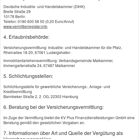
Deutsche Industrie- und Handelskammer (DIHK)
Breite Straße 29
10178 Berlin
Kosten reduzieren
Telefon: 0180 600 58 50 (0,20 Euro/Anruf)
www.vermittlerregister.info
Risiken absichern
4. Erlaubnisbehörde:
Werte schaffen
Versicherungsvermittlung: Industrie- und Handelskammer für die Pfalz,
Rheinallee 18-20, 67061 Ludwigshafen
Immobiliardarlehensvermittlung: Verbandsgemeinde Maikammer,
Immengartenstraße 24, 67487 Maikammer
Absicherungsbedarf ermitteln
5. Schlichtungsstellen:
Schlichtungsstelle für gewerbliche Versicherungs-, Anlage- und
Kreditvermittlung
Beratungstermin vereinbaren
Barmbeker Straße 2, 2. OG, 22303 Hamburg
6. Beratung bei der Versicherungsvermittlung:
Im Zuge der Vermittlung bietet die KV Plus Finanzdienstleistungen GmbH eine
Beratung gemäß den gesetzlichen Vorgaben an.
7. Informationen über Art und Quelle der Vergütung als