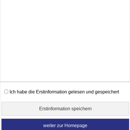
Wahl zwischen beid...
[
mehr
]
Impressum
Rechtliche Hinweise
Datenschutz
Erstinformation
Ich habe die Erstinformation gelesen und gespeichert
Beschwerden
Erstinformation speichern
Cookies
weiter zur Homepage
Vertrag widerrufen